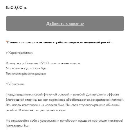
8500,00
р.
Добавить в корзину
*
Стоимость товаров указана с учётом скидки за наличный расчёт
✅Характеристики:
Размер нард: большие, 59*30 см в сложенном виде.
Материал нард: массив бука
Технология рисунка: резные
✅Описание
Нарды выделяются своей фигурной основой и резьбой. Для придания эффекта
благородной старины данная серия нард обрабатывается декоративной патиной.
Эти нарды изготовлены из массива бука. Лицевая сторона украшена обильной
резьбой. В комплект входят фишки и зары.
Не отказывайте себе в удовольствии приобрести нарды от настоящих мастеров!
Материалы: бук