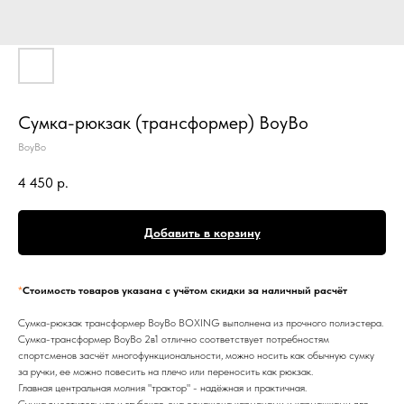
Сумка-рюкзак (трансформер) BoyBo
BoyBo
4 450
р.
Добавить в корзину
*
Стоимость товаров указана с учётом скидки за наличный расчёт
Сумка-рюкзак трансформер BoyBo BOXING выполнена из прочного полиэстера.
Сумка-трансформер BoyBo 2в1 отлично соответствует потребностям
спортсменов засчёт многофункциональности, можно носить как обычную сумку
за ручки, ее можно повесить на плечо или переносить как рюкзак.
Главная центральная молния "трактор" - надёжная и практичная.
Сумка вместительная и глубокая, она оснащена карманами и кармашками для