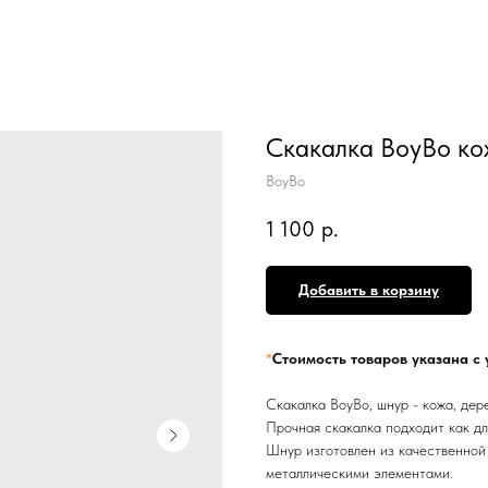
Скакалка BoyBo к
BoyBo
1 100
р.
Добавить в корзину
*
Стоимость товаров указана с 
Скакалка BoyBo, шнур - кожа, дер
Прочная скакалка подходит как дл
Шнур изготовлен из качественной 
металлическими элементами.