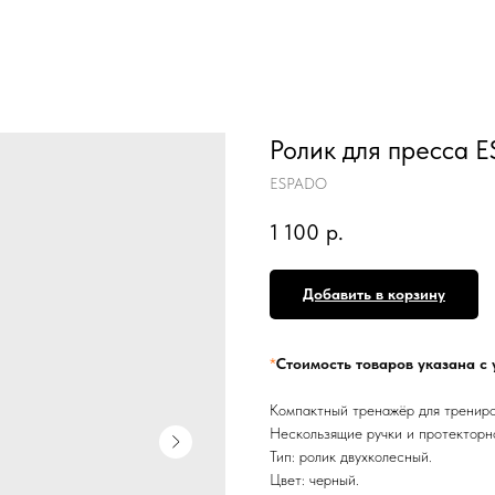
Ролик для пресса 
ESPADO
1 100
р.
Добавить в корзину
*
Стоимость товаров указана с 
Компактный тренажёр для трениро
Нескользящие ручки и протекторн
Тип: ролик двухколесный.
Цвет: черный.