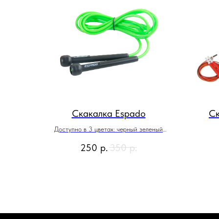
Скакалка Espado
Ск
Доступно в 3 цветах: черный зеленый
розовый
250
р.
350
р.