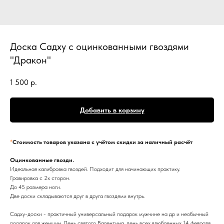
Доска Садху с оцинкованными гвоздями
"Дракон"
1 500
р.
Добавить в корзину
*
Стоимость товаров указана с учётом скидки за наличный расчёт
Оцинкованные гвозди.
Идеальная калибровка гвоздей. Подходит для начинающих практику.
Гравировка с 2х сторон.
До 45 размера ноги.
Две доски складываются друг в друга гвоздями внутрь.
Садху-доски - практичный универсальный подарок мужчине на др и необычный
подарок для женщин. День святого Валентина, день всех влюбленных 14 февраля,