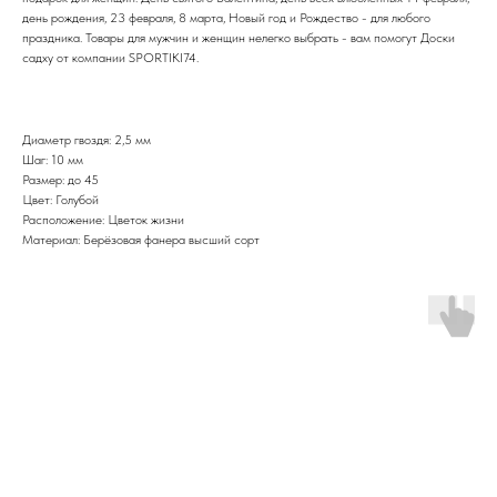
день рождения, 23 февраля, 8 марта, Новый год и Рождество - для любого
праздника. Товары для мужчин и женщин нелегко выбрать - вам помогут Доски
садху от компании SPORTIKI74.
Диаметр гвоздя: 2,5 мм
Шаг: 10 мм
Размер: до 45
Цвет: Голубой
Расположение: Цветок жизни
Материал: Берёзовая фанера высший сорт