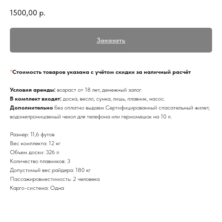
1500,00
р.
Заказать
*
Стоимость товаров указана с учётом скидки за наличный расчёт
Условия аренды:
возраст от 18 лет, денежный залог.
В комплект входят:
доска, весло, сумка, лишь, плавник, насос.
Дополнительно
без оплатно выдаем Сертифицированный спасательный жилет,
водонепроницаемый чехол для телефона или гермомешок на 10 л.
Размер: 11,6 футов
Вес комплекта: 12 кг
Объем доски: 326 л
Количество плавников: 3
Допустимый вес райдера: 180 кг
Пассажировместимость: 2 человека
Карго-система: Одна