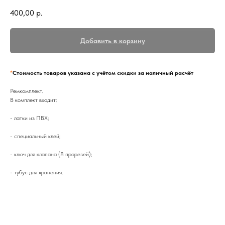
400,00
р.
Добавить в корзину
*
Стоимость товаров указана с учётом скидки за наличный расчёт
Ремкомплект.
В комплект входит:
- латки из ПВХ;
- специальный клей;
- ключ для клапана (8 прорезей);
- тубус для хранения.