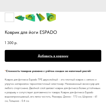
Коврик для йоги ESPADO
1 300
р.
Добавить в корзину
*
Стоимость товаров указана с учётом скидки за наличный расчёт
Коврик для фитнеса Espado TPE двухслойный - это плотный коврик с мягким и
упругим материалом термопластичный эластомер. Незаменимый аксессуар для
любого спортсмена. Двойной слой делают коврик для фитнеса более устойчивым
к разрыву и сопутствует долговечности товара. Коврик для фитнеса Espado
водонепроницаемый, его легко чистить. Размеры: Длина - 173 см; Ширина - 61
см; Толщина - 0.4 см