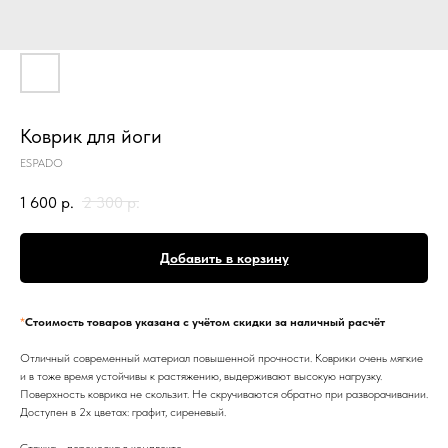
Коврик для йоги
ESPADO
1 600
р.
2 300
р.
Добавить в корзину
*
Стоимость товаров указана с учётом скидки за наличный расчёт
Отличный современный материал повышенной прочности. Коврики очень мягкие
и в тоже время устойчивы к растяжению, выдерживают высокую нагрузку.
Поверхность коврика не скользит. Не скручиваются обратно при разворачивании.
Доступен в 2х цветах: графит, сиреневый.
Стяжка - переноска в комплекте