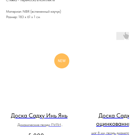
Материал: NBR (вспененный каучук)
Размер: 183 x 61 x 1 см
NEW
Доска Садху Инь Янь
Доска Садху 
оцинкованны
Динамические гвозди ПУЛИ
шаг 10 мм
гвоздями "ЧАК
шаг 8 мм, гвоздь диаметром 